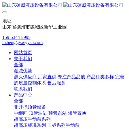
地址
山东省德州市德城区新华工业园
159-5344-8995
lizheng@swyysb.com
网站首页
关于我们
全部
领域优势
源头供应商 厂家直供
专注产品品质
产品种类多样
完善
的质量控制体系 售后服务
联系我们
产品中心
全部
非开挖顶管设备
中继间
顶管油缸
顶管泵站
短管置换
超高压手动泵系列
超高压标准系列
非标系列手动泵