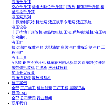
液压千斤顶
空心千斤顶
标准大吨位千斤顶QF系列
超薄型千斤顶
桥
梁涨拉千斤顶
液压泵系列
非标定制泵站
机动泵
液压扳手专用泵
液压系统
液压设备
非开挖地下顶管机
钢筋镦粗机
工法H型钢拔桩机
液压钢
筋弯曲机
液压缸
摆动油缸
标准油缸
大型油缸
多级油缸
非标定制油缸
工
程油缸
液压工具
A B箱
钢筋冷挤压机
机车轮对轴承拆卸装置
螺栓拉伸器
履带销拆装机
注胶枪
液压破碎钳
矿山开采设备
液压劈裂棒
液压劈裂机
施工案例
全部
工厂施工
科技创新
工厂工程
国际贸易
新闻中心
全部
公司新闻
行业新闻
联系我们