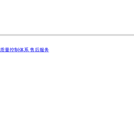
质量控制体系 售后服务
代表着对高性能和高表现超越一个世纪的不懈追求。从您购买工
议、灵活融资、原厂备件以及快捷服务，确保您拥有最佳的产品