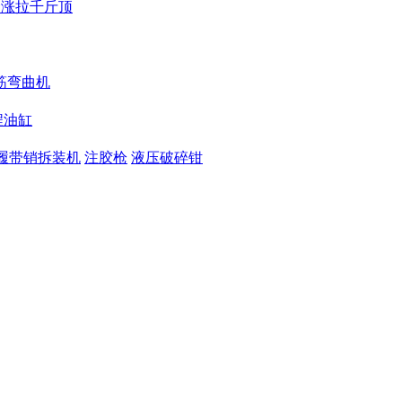
梁涨拉千斤顶
筋弯曲机
程油缸
履带销拆装机
注胶枪
液压破碎钳