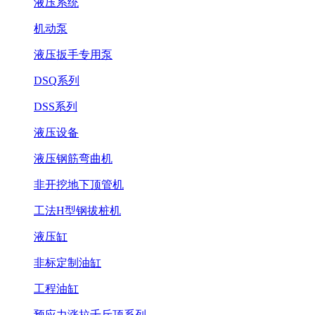
液压系统
机动泵
液压扳手专用泵
DSQ系列
DSS系列
液压设备
液压钢筋弯曲机
非开挖地下顶管机
工法H型钢拔桩机
液压缸
非标定制油缸
工程油缸
预应力涨拉千斤顶系列