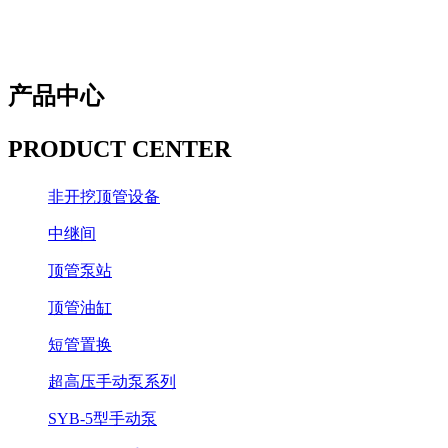
直观简捷的解决方案征服挑战。
产品中心
PRODUCT CENTER
非开挖顶管设备
中继间
顶管泵站
顶管油缸
短管置换
超高压手动泵系列
SYB-5型手动泵