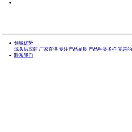
领域优势
源头供应商 厂家直供
专注产品品质
产品种类多样
完善的
联系我们
您完全可以以机器上拥有工程机械公司而骄傲，因为这个名字
始至终为您提供最专业最可靠的支持，包括高效设备、专家建
我们的愿景
我们全力以赴为客户提供