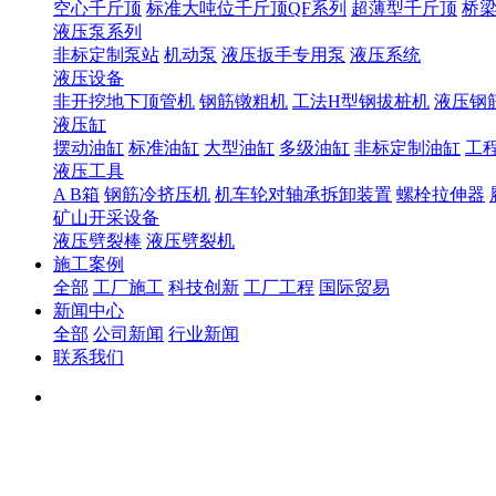
空心千斤顶
标准大吨位千斤顶QF系列
超薄型千斤顶
桥
液压泵系列
非标定制泵站
机动泵
液压扳手专用泵
液压系统
液压设备
非开挖地下顶管机
钢筋镦粗机
工法H型钢拔桩机
液压钢
液压缸
摆动油缸
标准油缸
大型油缸
多级油缸
非标定制油缸
工
液压工具
A B箱
钢筋冷挤压机
机车轮对轴承拆卸装置
螺栓拉伸器
矿山开采设备
液压劈裂棒
液压劈裂机
施工案例
全部
工厂施工
科技创新
工厂工程
国际贸易
新闻中心
全部
公司新闻
行业新闻
联系我们