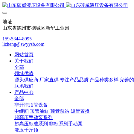
地址
山东省德州市德城区新华工业园
159-5344-8995
lizheng@swyysb.com
网站首页
关于我们
全部
领域优势
源头供应商 厂家直供
专注产品品质
产品种类多样
完善的
联系我们
产品中心
全部
非开挖顶管设备
中继间
顶管油缸
顶管泵站
短管置换
超高压手动泵系列
超高压标准系列
非标系列手动泵
液压千斤顶